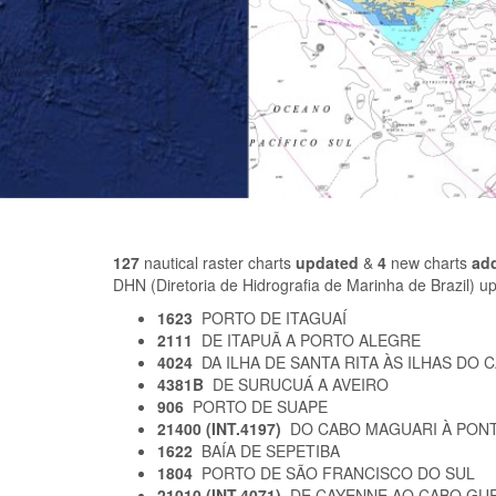
127
nautical raster charts
updated
&
4
new charts
ad
DHN (Diretoria de Hidrografia de Marinha de Brazil) 
1623
PORTO DE ITAGUAÍ
2111
DE ITAPUÃ A PORTO ALEGRE
4024
DA ILHA DE SANTA RITA ÀS ILHAS DO
4381B
DE SURUCUÁ A AVEIRO
906
PORTO DE SUAPE
21400 (INT.4197)
DO CABO MAGUARI À PON
1622
BAÍA DE SEPETIBA
1804
PORTO DE SÃO FRANCISCO DO SUL
21010 (INT.4071)
DE CAYENNE AO CABO GU