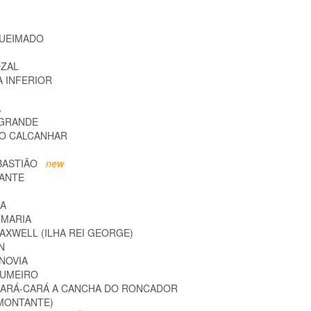
 QUEIMADO
O
OZAL
A INFERIOR
A
A GRANDE
BO CALCANHAR
BASTIÃO
new
FANTE
LA
 MARIA
MAXWELL (ILHA REI GEORGE)
AN
 NOVIA
ARUMEIRO
 CARÁ-CARÁ A CANCHA DO RONCADOR
 MONTANTE)