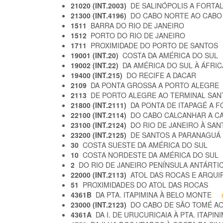
21020 (INT.2003)
DE SALINÓPOLIS A FORTA
21300 (INT.4196)
DO CABO NORTE AO CAB
1511
BARRA DO RIO DE JANEIRO
1512
PORTO DO RIO DE JANEIRO
1711
PROXIMIDADE DO PORTO DE SANTOS
19001 (INT.20)
COSTA DA AMÉRICA DO SUL
19002 (INT.22)
DA AMÉRICA DO SUL À ÁFRI
19400 (INT.215)
DO RECIFE A DACAR
2109
DA PONTA GROSSA A PORTO ALEGRE
2113
DE PORTO ALEGRE AO TERMINAL SAN
21800 (INT.2111)
DA PONTA DE ITAPAGÉ A 
22100 (INT.2114)
DO CABO CALCANHAR A C
23100 (INT.2124)
DO RIO DE JANEIRO À SA
23200 (INT.2125)
DE SANTOS A PARANAGUÁ
30
COSTA SUESTE DA AMÉRICA DO SUL
10
COSTA NORDESTE DA AMÉRICA DO SUL
2
DO RIO DE JANEIRO PENÍNSULA ANTÁRTI
22000 (INT.2113)
ATOL DAS ROCAS E ARQU
51
PROXIMIDADES DO ATOL DAS ROCAS
4361B
DA PTA. ITAPIMINA À BELO MONTE
n
23000 (INT.2123)
DO CABO DE SÃO TOMÉ AO
4361A
DA I. DE URUCURICAIA À PTA. ITAPIN