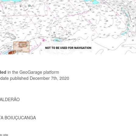
ded
in the GeoGarage platform
update published December 7th, 2020
 CALDERÃO
TA BOIUÇUCANGA
RUPI