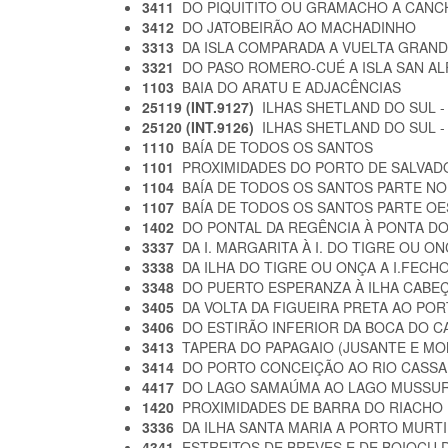
3411
DO PIQUITITO OU GRAMACHO A CANC
3412
DO JATOBEIRÃO AO MACHADINHO
3313
DA ISLA COMPARADA A VUELTA GRAN
3321
DO PASO ROMERO-CUÉ A ISLA SAN A
1103
BAIA DO ARATU E ADJACÊNCIAS
25119 (INT.9127)
ILHAS SHETLAND DO SUL -
25120 (INT.9126)
ILHAS SHETLAND DO SUL -
1110
BAÍA DE TODOS OS SANTOS
1101
PROXIMIDADES DO PORTO DE SALVA
1104
BAÍA DE TODOS OS SANTOS PARTE N
1107
BAÍA DE TODOS OS SANTOS PARTE O
1402
DO PONTAL DA REGÊNCIA À PONTA D
3337
DA I. MARGARITA À I. DO TIGRE OU O
3338
DA ILHA DO TIGRE OU ONÇA A I.FEC
3348
DO PUERTO ESPERANZA À ILHA CABEÇ
3405
DA VOLTA DA FIGUEIRA PRETA AO P
3406
DO ESTIRÃO INFERIOR DA BOCA DO C
3413
TAPERA DO PAPAGAIO (JUSANTE E M
3414
DO PORTO CONCEIÇÃO AO RIO CASS
4417
DO LAGO SAMAÚMA AO LAGO MUSSU
1420
PROXIMIDADES DE BARRA DO RIACHO
3336
DA ILHA SANTA MARIA A PORTO MURT
4341
ESTREITOS DE BREVES E DE BOIOÇU D