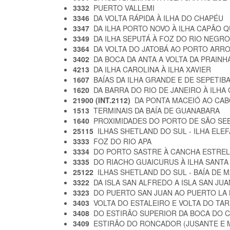
3332
PUERTO VALLEMI
3346
DA VOLTA RÁPIDA À ILHA DO CHAPÉU
3347
DA ILHA PORTO NOVO À ILHA CAPÃO
3349
DA ILHA SEPUTÁ À FOZ DO RIO NEGR
3364
DA VOLTA DO JATOBÁ AO PORTO ARR
3402
DA BOCA DA ANTA A VOLTA DA PRAINH
4213
DA ILHA CAROLINA À ILHA XAVIER
1607
BAÍAS DA ILHA GRANDE E DE SEPETIB
1620
DA BARRA DO RIO DE JANEIRO À ILH
21900 (INT.2112)
DA PONTA MACEIÓ AO CA
1513
TERMINAIS DA BAÍA DE GUANABARA
1640
PROXIMIDADES DO PORTO DE SÃO SE
25115
ILHAS SHETLAND DO SUL - ILHA ELE
3333
FOZ DO RIO APA
3334
DO PORTO SASTRE À CANCHA ESTRE
3335
DO RIACHO GUAICURUS À ILHA SANTA
25122
ILHAS SHETLAND DO SUL - BAÍA DE 
3322
DA ISLA SAN ALFREDO A ISLA SAN JU
3323
DO PUERTO SAN JUAN AO PUERTO LA
3403
VOLTA DO ESTALEIRO E VOLTA DO T
3408
DO ESTIRÃO SUPERIOR DA BOCA DO
3409
ESTIRÃO DO RONCADOR (JUSANTE E