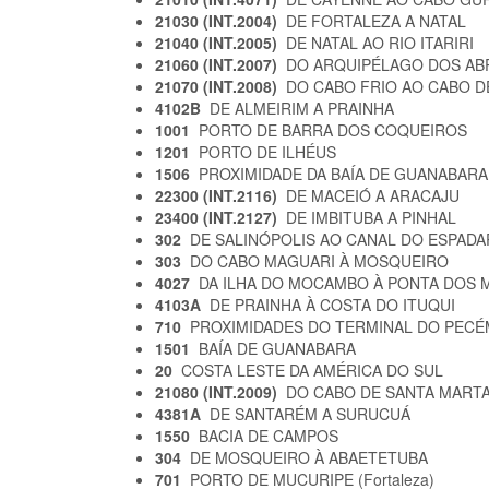
21030 (INT.2004)
DE FORTALEZA A NATAL
21040 (INT.2005)
DE NATAL AO RIO ITARIRI
21060 (INT.2007)
DO ARQUIPÉLAGO DOS AB
21070 (INT.2008)
DO CABO FRIO AO CABO 
4102B
DE ALMEIRIM A PRAINHA
1001
PORTO DE BARRA DOS COQUEIROS
1201
PORTO DE ILHÉUS
1506
PROXIMIDADE DA BAÍA DE GUANABAR
22300 (INT.2116)
DE MACEIÓ A ARACAJU
23400 (INT.2127)
DE IMBITUBA A PINHAL
302
DE SALINÓPOLIS AO CANAL DO ESPAD
303
DO CABO MAGUARI À MOSQUEIRO
4027
DA ILHA DO MOCAMBO À PONTA DOS
4103A
DE PRAINHA À COSTA DO ITUQUI
710
PROXIMIDADES DO TERMINAL DO PECÉ
1501
BAÍA DE GUANABARA
20
COSTA LESTE DA AMÉRICA DO SUL
21080 (INT.2009)
DO CABO DE SANTA MART
4381A
DE SANTARÉM A SURUCUÁ
1550
BACIA DE CAMPOS
304
DE MOSQUEIRO À ABAETETUBA
701
PORTO DE MUCURIPE (Fortaleza)