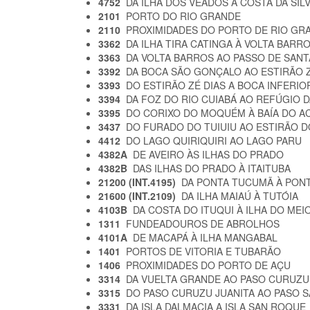
4752
DA ILHA DOS VEADOS À COSTA DA SIL
2101
PORTO DO RIO GRANDE
2110
PROXIMIDADES DO PORTO DE RIO G
3362
DA ILHA TIRA CATINGA À VOLTA BARR
3363
DA VOLTA BARROS AO PASSO DE SAN
3392
DA BOCA SÃO GONÇALO AO ESTIRÃO 
3393
DO ESTIRÃO ZÉ DIAS A BOCA INFER
3394
DA FOZ DO RIO CUIABÁ AO REFÚGIO 
3395
DO CORIXO DO MOQUÉM À BAÍA DO A
3437
DO FURADO DO TUIUIU AO ESTIRÃO 
4412
DO LAGO QUIRIQUIRI AO LAGO PARU
4382A
DE AVEIRO ÀS ILHAS DO PRADO
4382B
DAS ILHAS DO PRADO À ITAITUBA
21200 (INT.4195)
DA PONTA TUCUMÃ À PON
21600 (INT.2109)
DA ILHA MAIAÚ À TUTÓIA
4103B
DA COSTA DO ITUQUI À ILHA DO MEI
1311
FUNDEADOUROS DE ABROLHOS
4101A
DE MACAPÁ À ILHA MANGABAL
1401
PORTOS DE VITORIA E TUBARÃO
1406
PROXIMIDADES DO PORTO DE AÇU
3314
DA VUELTA GRANDE AO PASO CURUZU
3315
DO PASO CURUZU JUANITA AO PASO 
3331
DA ISLA DALMACIA A ISLA SAN ROQUE