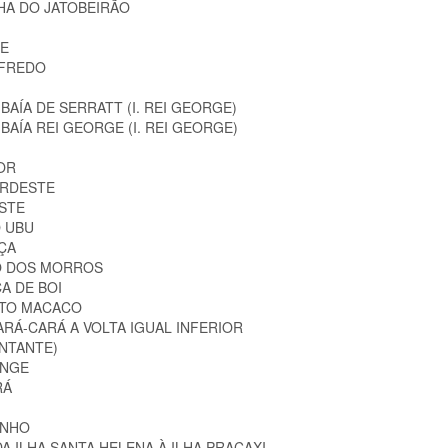
HA DO JATOBEIRÃO
DE
LFREDO
 BAÍA DE SERRATT (I. REI GEORGE)
 BAÍA REI GEORGE (I. REI GEORGE)
DOR
ORDESTE
ESTE
O UBU
NÇA
HO DOS MORROS
A DE BOI
ORTO MACACO
ARÁ-CARÁ A VOLTA IGUAL INFERIOR
ONTANTE)
ANGE
RÁ
INHO
A ILHA SANTA HELENA À ILHA PRACAXI