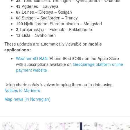
38
Trondheimsleia. Terningen – Kyrksa;terera – Ørlandet
43
Agdenes – Lauveya
67
Leines – Greteya – Steigen
68
Steigen – Sagfjorden – Traney
120
Hjeltefjorden. Stureterminalen – Mongstad
2
Torbjørnskja;r – Fulehuk – Rakkebåene
12
Lista – Svåholmen
These updates are automatically viewable on
mobile
applications :
Weather 4D R&N
iPhone-iPad iOS9+ on the Apple Store
with subscriptions available on
GeoGarage platform online
payment website
Using charts safely involves keeping them up-to-date using
Notices to Mariners
Map news (in Norvegian)