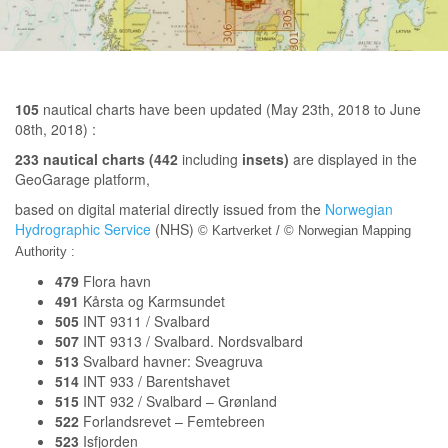
105
nautical charts have been updated (May 23th, 2018 to June
08th, 2018) :
233 nautical charts (442
including
insets)
are displayed in the
GeoGarage platform,
based on digital material directly issued from the
Norwegian
Hydrographic Service
(NHS)
© Kartverket / © Norwegian Mapping
Authority :
479
Flora havn
491
Kårsta og Karmsundet
505
INT 9311 / Svalbard
507
INT 9313 / Svalbard. Nordsvalbard
513
Svalbard havner: Sveagruva
514
INT 933 / Barentshavet
515
INT 932 / Svalbard – Grønland
522
Forlandsrevet – Femtebreen
523
Isfjorden