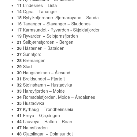
11
Lindesnes – Lista
14
Ogna – Tananger
15
Ryfylkefjordane. Sjernarøyane – Sauda
16
Tananger – Stavanger – Skudenes
17
Karmsundet - Ryvarden - Skjoldafjorden
19
Ryvarden – Selbjørnsfjorden
21
Selbjørnsfjorden – Bergen
26
Håsteinen – Batalden
27
Sunnfjord
28
Bremanger
29
Stad
30
Haugsholmen – Ålesund
31
Breidsundet – Fjørtoft
32
Steinshamn – Hustadvika
33
Harøyfjorden – Molde
34
Romsdalsfjorden. Molde – Åndalsnes
35
Hustadvika
37
Kyrhaug – Trondheimsleia
41
Freya – Gja;singen
44
Lauveya – Halten – Roan
47
Namsfjorden
48
Gja;slingan – Dolmsundet