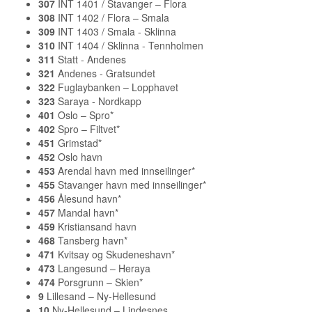
307
INT 1401 / Stavanger – Flora
308
INT 1402 / Flora – Smala
309
INT 1403 / Smala - Sklinna
310
INT 1404 / Sklinna - Tennholmen
311
Statt - Andenes
321
Andenes - Gratsundet
322
Fuglaybanken – Lopphavet
323
Saraya - Nordkapp
401
Oslo – Spro*
402
Spro – Filtvet*
451
Grimstad*
452
Oslo havn
453
Arendal havn med innseilinger*
455
Stavanger havn med innseilinger*
456
Ålesund havn*
457
Mandal havn*
459
Kristiansand havn
468
Tansberg havn*
471
Kvitsay og Skudeneshavn*
473
Langesund – Heraya
474
Porsgrunn – Skien*
9
Lillesand – Ny-Hellesund
10
Ny-Hellesund – Lindesnes