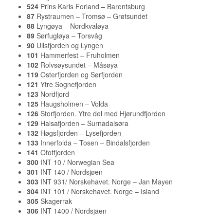
524
Prins Karls Forland – Barentsburg
87
Rystraumen – Tromsø – Grøtsundet
88
Lyngøya – Nordkvaløya
89
Sørfugløya – Torsvåg
90
Ullsfjorden og Lyngen
101
Hammerfest – Fruholmen
102
Rolvsøysundet – Måsøya
119
Osterfjorden og Sørfjorden
121
Ytre Sognefjorden
123
Nordfjord
125
Haugsholmen – Volda
126
Storfjorden. Ytre del med Hjørundfjorden
129
Halsafjorden – Surnadalsøra
132
Høgsfjorden – Lysefjorden
133
Innerfolda – Tosen – Bindalsfjorden
141
Ofotfjorden
300
INT 10 / Norwegian Sea
301
INT 140 / Nordsjøen
303
INT 931/ Norskehavet. Norge – Jan Mayen
304
INT 101 / Norskehavet. Norge – Island
305
Skagerrak
306
INT 1400 / Nordsjaen