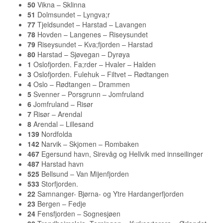
50
Vikna – Sklinna
51
Dolmsundet – Lyngva;r
77
Tjeldsundet – Harstad – Lavangen
78
Hovden – Langenes – Riseysundet
79
Riseysundet – Kva;fjorden – Harstad
80
Harstad – Sjøvegan – Dyrøya
1
Oslofjorden. Fa;rder – Hvaler – Halden
3
Oslofjorden. Fulehuk – Filtvet – Rødtangen
4
Oslo – Rødtangen – Drammen
5
Svenner – Porsgrunn – Jomfruland
6
Jomfruland – Risør
7
Risør – Arendal
8
Arendal – Lillesand
139
Nordfolda
142
Narvik – Skjomen – Rombaken
467
Egersund havn, Sirevåg og Hellvik med innseilinger
487
Harstad havn
525
Bellsund – Van Mijenfjorden
533
Storfjorden.
22
Samnanger- Bjørna- og Ytre Hardangerfjorden
23
Bergen – Fedje
24
Fensfjorden – Sognesjøen