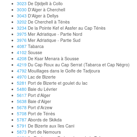
3023
De Djidjelli à Collo
3030
D'Alger à Cherchell
3043
D'Alger à Dellys
3202
De Cherchell à Ténès
3234
De la Pointe Kef el Assfer au Cap Ténès
3975
Mer Adriatique - Partie Nord
3976
Mer Adriatique - Partie Sud
4087
Tabarca
4102
Sousse
4208
De Ksar Menara à Sousse
4219
Du Cap Roux au Cap Serrat (Tabarca et Cap Négro)
4792
Mouillages dans le Golfe de Tadjoura
4970
Lac de Bizerte
5281
Port de Bizerte et goulet du lac
5480
Baie du Lévrier
5617
Port d'Alger
5638
Baie d'Alger
5678
Port d'Arzew
5708
Port de Ténès
5787
Abords de Skikda
5791
De Bizerte aux îles Cani
5873
Port de Nemours