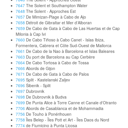
7647
The Solent et Southampton Water
7648
The Solent - Approches Est
7657
De Mimizan-Plage à Cabo de Ajo
7658
Détroit de Gibraltar et Mer d'Alboran
7659
De Cabo de Gata à Cabo de Las Huertas et de Cap
Milonia à Cap Ivi
7660
De Cabo Tiñoso à Cabo Canet - Islas Ibiza,
Formentera, Cabrera et Côte Sud-Ouest de Mallorca
7661
De Cabo de la Nao à Barcelona et Islas Baleares
7663
Du port de Barcelona au Cap Cerbère
7664
De Cabo Tortosa à Cabo de Tossa
7666
Abords de Gijon
7671
De Cabo de Gata à Cabo de Palos
7695
Split - Kastelanski Zaljev
7696
Šibenik - Split
7697
Dubrovnik
7698
De Dubrovnik à Budva
7699
De Punta Alice à Torre Canne et Canale d'Otranto
7706
Abords de Casablanca et de Mohammadia
7756
De Touho à Ponérihouen
7758
Îles Belep - Îles Pott et Art - Îles Daos du Nord
7774
de Fiumicino à Punta Licosa