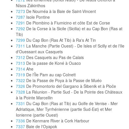
Nísos Zákinthos
7273
De Nouméa à la Baie de Saint-Vincent
7287
Isole Pontine
7291
De Piombino à Fiumicino et côte Est de Corse
7292
De la Corse à la Sicile (Sicilia) et au Cap Bon (Ras at
Tib)
7299
Du Cap Bon (Ras At Tib) à Ra's At Tin
7311
La Manche (Partie Ouest) - De Isles of Scilly et de l'Ile
d'Ouessant aux Casquets
7312
Des Casquets au Pas de Calais
7313
De la passe de Koné à Ouaco
7314
Ahe
7319
De l'Île Pam au cap Colnett
7322
De la Passe de Poya à la Passe de Muéo
7326
De Promontorio del Gargano à Šibenik et à Ploče
7328
La Réunion - Partie Sud - De la Pointe des Châteaux
à la Pointe Marcellin
7331
Du Cap Bon (Ras at Tib) au Golfe de Venise - Mer
Adriatique, Mer Tyrrhénienne (partie Sud-Est) et Mer
Ionienne (partie Ouest)
7336
De Kenmare River à Cork Harbour
7337
Baie de l'Oyapok