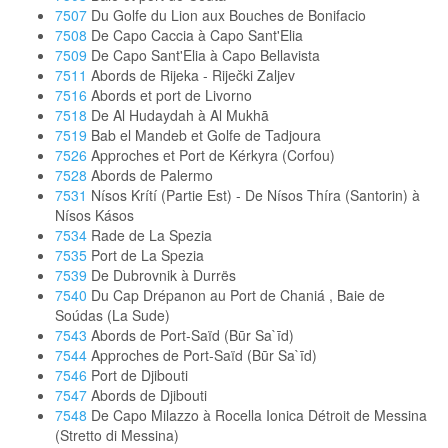
7507
Du Golfe du Lion aux Bouches de Bonifacio
7508
De Capo Caccia à Capo Sant'Elia
7509
De Capo Sant'Elia à Capo Bellavista
7511
Abords de Rijeka - Riječki Zaljev
7516
Abords et port de Livorno
7518
De Al Hudaydah à Al Mukhā
7519
Bab el Mandeb et Golfe de Tadjoura
7526
Approches et Port de Kérkyra (Corfou)
7528
Abords de Palermo
7531
Nísos Krítí (Partie Est) - De Nísos Thíra (Santorin) à
Nísos Kásos
7534
Rade de La Spezia
7535
Port de La Spezia
7539
De Dubrovnik à Durrës
7540
Du Cap Drépanon au Port de Chaniá , Baie de
Soúdas (La Sude)
7543
Abords de Port-Saïd (Būr Sa`īd)
7544
Approches de Port-Saïd (Būr Sa`īd)
7546
Port de Djibouti
7547
Abords de Djibouti
7548
De Capo Milazzo à Rocella Ionica Détroit de Messina
(Stretto di Messina)