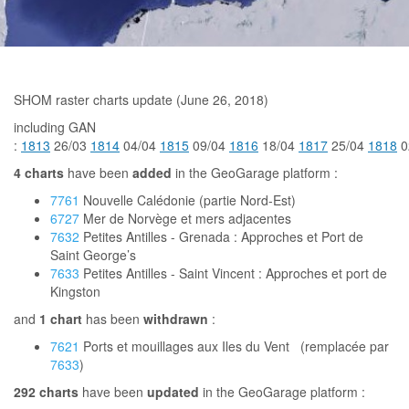
SHOM raster charts update (June 26, 2018)
including GAN
:
1813
26/03
1814
04/04
1815
09/04
1816
18/04
1817
25/04
1818
0
4
charts
have been
added
in the GeoGarage platform :
7761
Nouvelle Calédonie (partie Nord-Est)
6727
Mer de Norvège et mers adjacentes
7632
Petites Antilles - Grenada : Approches et Port de
Saint George’s
7633
Petites Antilles - Saint Vincent : Approches et port de
Kingston
and
1 chart
has been
withdrawn
:
7621
Ports et mouillages aux Iles du Vent (remplacée par
7633
)
292
charts
have been
updated
in the GeoGarage platform :