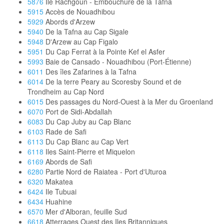
5876
Ile Rachgoun - Embouchure de la Tafna
5915
Accès de Nouadhibou
5929
Abords d'Arzew
5940
De la Tafna au Cap Sigale
5948
D'Arzew au Cap Figalo
5951
Du Cap Ferrat à la Pointe Kef el Asfer
5993
Baie de Cansado - Nouadhibou (Port-Étienne)
6011
Des îles Zafarines à la Tafna
6014
De la terre Peary au Scoresby Sound et de
Trondheim au Cap Nord
6015
Des passages du Nord-Ouest à la Mer du Groenland
6070
Port de Sidi-Abdallah
6083
Du Cap Juby au Cap Blanc
6103
Rade de Safi
6113
Du Cap Blanc au Cap Vert
6118
Iles Saint-Pierre et Miquelon
6169
Abords de Safi
6280
Partie Nord de Raiatea - Port d'Uturoa
6320
Makatea
6424
Ile Tubuai
6434
Huahine
6570
Mer d'Alboran, feuille Sud
6618
Atterrages Ouest des Iles Britanniques