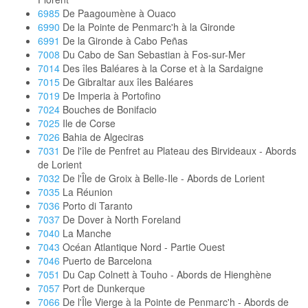
6985
De Paagoumène à Ouaco
6990
De la Pointe de Penmarc'h à la Gironde
6991
De la Gironde à Cabo Peñas
7008
Du Cabo de San Sebastian à Fos-sur-Mer
7014
Des îles Baléares à la Corse et à la Sardaigne
7015
De Gibraltar aux îles Baléares
7019
De Imperia à Portofino
7024
Bouches de Bonifacio
7025
Ile de Corse
7026
Bahia de Algeciras
7031
De l'île de Penfret au Plateau des Birvideaux - Abords
de Lorient
7032
De l'Île de Groix à Belle-Ile - Abords de Lorient
7035
La Réunion
7036
Porto di Taranto
7037
De Dover à North Foreland
7040
La Manche
7043
Océan Atlantique Nord - Partie Ouest
7046
Puerto de Barcelona
7051
Du Cap Colnett à Touho - Abords de Hienghène
7057
Port de Dunkerque
7066
De l'Île Vierge à la Pointe de Penmarc'h - Abords de