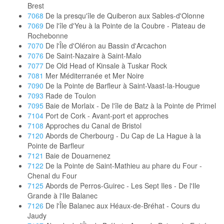
Brest
7068
De la presqu'île de Quiberon aux Sables-d'Olonne
7069
De l'île d'Yeu à la Pointe de la Coubre - Plateau de
Rochebonne
7070
De l'Île d'Oléron au Bassin d'Arcachon
7076
De Saint-Nazaire à Saint-Malo
7077
De Old Head of Kinsale à Tuskar Rock
7081
Mer Méditerranée et Mer Noire
7090
De la Pointe de Barfleur à Saint-Vaast-la-Hougue
7093
Rade de Toulon
7095
Baie de Morlaix - De l'île de Batz à la Pointe de Primel
7104
Port de Cork - Avant-port et approches
7108
Approches du Canal de Bristol
7120
Abords de Cherbourg - Du Cap de La Hague à la
Pointe de Barfleur
7121
Baie de Douarnenez
7122
De la Pointe de Saint-Mathieu au phare du Four -
Chenal du Four
7125
Abords de Perros-Guirec - Les Sept Iles - De l'Ile
Grande à l'Ile Balanec
7126
De l'Île Balanec aux Héaux-de-Bréhat - Cours du
Jaudy