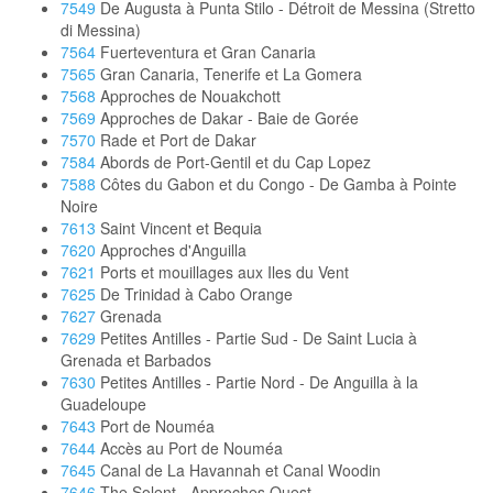
7549
De Augusta à Punta Stilo - Détroit de Messina (Stretto
di Messina)
7564
Fuerteventura et Gran Canaria
7565
Gran Canaria, Tenerife et La Gomera
7568
Approches de Nouakchott
7569
Approches de Dakar - Baie de Gorée
7570
Rade et Port de Dakar
7584
Abords de Port-Gentil et du Cap Lopez
7588
Côtes du Gabon et du Congo - De Gamba à Pointe
Noire
7613
Saint Vincent et Bequia
7620
Approches d'Anguilla
7621
Ports et mouillages aux Iles du Vent
7625
De Trinidad à Cabo Orange
7627
Grenada
7629
Petites Antilles - Partie Sud - De Saint Lucia à
Grenada et Barbados
7630
Petites Antilles - Partie Nord - De Anguilla à la
Guadeloupe
7643
Port de Nouméa
7644
Accès au Port de Nouméa
7645
Canal de La Havannah et Canal Woodin
7646
The Solent - Approches Ouest