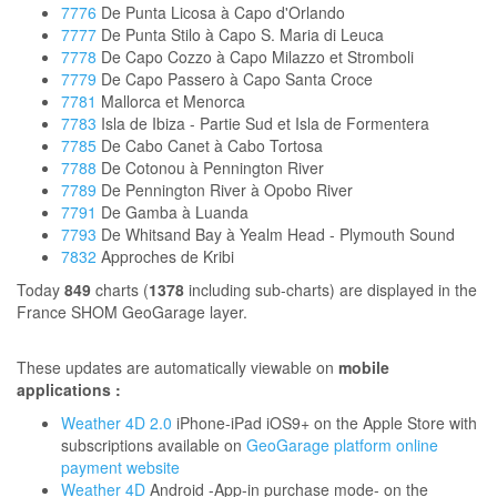
7776
De Punta Licosa à Capo d'Orlando
7777
De Punta Stilo à Capo S. Maria di Leuca
7778
De Capo Cozzo à Capo Milazzo et Stromboli
7779
De Capo Passero à Capo Santa Croce
7781
Mallorca et Menorca
7783
Isla de Ibiza - Partie Sud et Isla de Formentera
7785
De Cabo Canet à Cabo Tortosa
7788
De Cotonou à Pennington River
7789
De Pennington River à Opobo River
7791
De Gamba à Luanda
7793
De Whitsand Bay à Yealm Head - Plymouth Sound
7832
Approches de Kribi
Today
849
charts (
1378
including sub-charts) are displayed in the
France SHOM GeoGarage layer.
These updates are automatically viewable on
mobile
applications :
Weather 4D 2.0
iPhone-iPad iOS9+ on the Apple Store with
subscriptions available on
GeoGarage platform online
payment website
Weather 4D
Android -App-in purchase mode- on the