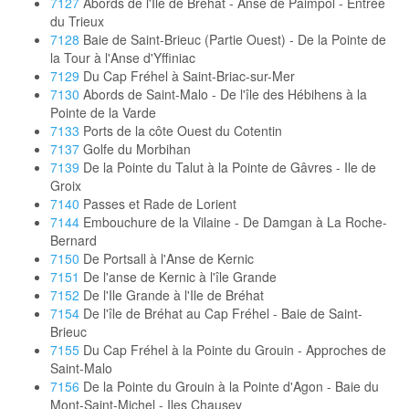
7127
Abords de l'Île de Bréhat - Anse de Paimpol - Entrée
du Trieux
7128
Baie de Saint-Brieuc (Partie Ouest) - De la Pointe de
la Tour à l'Anse d'Yffiniac
7129
Du Cap Fréhel à Saint-Briac-sur-Mer
7130
Abords de Saint-Malo - De l'île des Hébihens à la
Pointe de la Varde
7133
Ports de la côte Ouest du Cotentin
7137
Golfe du Morbihan
7139
De la Pointe du Talut à la Pointe de Gâvres - Ile de
Groix
7140
Passes et Rade de Lorient
7144
Embouchure de la Vilaine - De Damgan à La Roche-
Bernard
7150
De Portsall à l'Anse de Kernic
7151
De l'anse de Kernic à l'île Grande
7152
De l'Ile Grande à l'Ile de Bréhat
7154
De l'île de Bréhat au Cap Fréhel - Baie de Saint-
Brieuc
7155
Du Cap Fréhel à la Pointe du Grouin - Approches de
Saint-Malo
7156
De la Pointe du Grouin à la Pointe d'Agon - Baie du
Mont-Saint-Michel - Iles Chausey