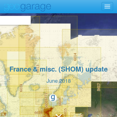
Toggl
navig
France & misc. (SHOM) update
June 2018
Peio