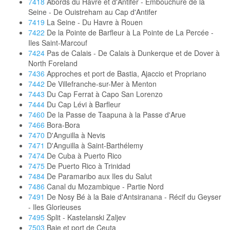
7418
Abords du Havre et d'Antifer - Embouchure de la
Seine - De Ouistreham au Cap d'Antifer
7419
La Seine - Du Havre à Rouen
7422
De la Pointe de Barfleur à La Pointe de La Percée -
Iles Saint-Marcouf
7424
Pas de Calais - De Calais à Dunkerque et de Dover à
North Foreland
7436
Approches et port de Bastia, Ajaccio et Propriano
7442
De Villefranche-sur-Mer à Menton
7443
Du Cap Ferrat à Capo San Lorenzo
7444
Du Cap Lévi à Barfleur
7460
De la Passe de Taapuna à la Passe d'Arue
7466
Bora-Bora
7470
D'Anguilla à Nevis
7471
D'Anguilla à Saint-Barthélemy
7474
De Cuba à Puerto Rico
7475
De Puerto Rico à Trinidad
7484
De Paramaribo aux Iles du Salut
7486
Canal du Mozambique - Partie Nord
7491
De Nosy Bé à la Baie d'Antsiranana - Récif du Geyser
- Iles Glorieuses
7495
Split - Kastelanski Zaljev
7503
Baie et port de Ceuta