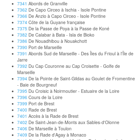
7341
Abords de Granville
7362
De Capo Circeo à Ischia - Isole Pontine
7366
De Anzio à Capo Circeo - Isole Pontine
7374
Côte de la Guyane française
7375
De la Passe de Poya à la Passe de Koné
7382
De Calabar à Bata - Isla de Bioko
7386
De Nouadhibou à Nouakchott
7390
Port de Marseille
7391
Abords Sud de Marseille - Des Îles du Frioul à l'Île de
Jarre
7392
Du Cap Couronne au Cap Croisette - Golfe de
Marseille
7394
De la Pointe de Saint-Gildas au Goulet de Fromentine
- Baie de Bourgneuf
7395
Du Croisic à Noirmoutier - Estuaire de la Loire
7396
Cours de la Loire
7399
Port de Brest
7400
Rade de Brest
7401
Accès à la Rade de Brest
7402
De Saint-Jean-de-Monts aux Sables-d'Olonne
7406
De Marseille à Toulon
7409
De la Rade d'Agay à Monaco