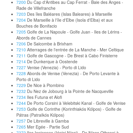
7200
Du Cap d'Antibes au Cap Ferrat - Baie des Anges -
Rade de Villefranche
7203
Des îles Baléares (Islas Baleares) à Marseille
7204
De Marseille à l'île d'Elbe (Isola d'Elba) et aux
Bouches de Bonifacio
7205
Golfe de La Napoule - Golfe Juan - Iles de Lérins -
Abords de Cannes
7206
De Salcombe à Brixham
7210
Atterrages de l'entrée de La Manche - Mer Celtique
7211
Golfe de Gascogne - De Brest à Cabo Finisterre
7214
De Dunkerque à Oostende
7227
Venise (Venezia) - Porto di Lido
7228
Abords de Venise (Venezia) - De Porto Levante à
Porto di Lido
7229
De Nice à Piombino
7232
Du Nez de Jobourg à la Pointe de Nacqueville
7234
Iles Futuna et Alofi
7244
De Porto Corsini à Velebitski Kanal - Golfe de Venise
7253
Golfe de Corinthe (Korinthiakós Kólpos) - Golfe de
Pátras (Patraïkós Kólpos)
7257
De Libreville à Gamba
7265
Mer Egée - Partie Sud
7272
Iles Ioniennes (Iónioi Nísoi) - De Nísos Othonoi à