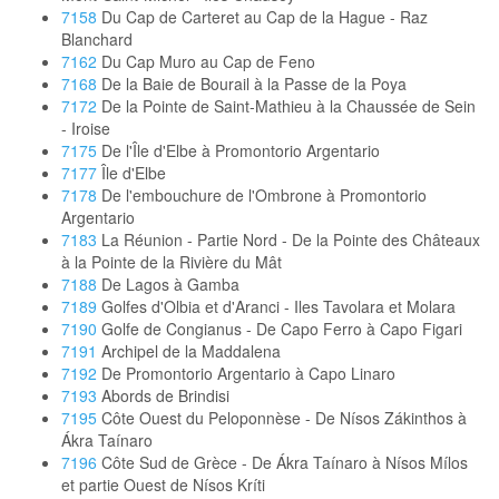
7158
Du Cap de Carteret au Cap de la Hague - Raz
Blanchard
7162
Du Cap Muro au Cap de Feno
7168
De la Baie de Bourail à la Passe de la Poya
7172
De la Pointe de Saint-Mathieu à la Chaussée de Sein
- Iroise
7175
De l'Île d'Elbe à Promontorio Argentario
7177
Île d'Elbe
7178
De l'embouchure de l'Ombrone à Promontorio
Argentario
7183
La Réunion - Partie Nord - De la Pointe des Châteaux
à la Pointe de la Rivière du Mât
7188
De Lagos à Gamba
7189
Golfes d'Olbia et d'Aranci - Iles Tavolara et Molara
7190
Golfe de Congianus - De Capo Ferro à Capo Figari
7191
Archipel de la Maddalena
7192
De Promontorio Argentario à Capo Linaro
7193
Abords de Brindisi
7195
Côte Ouest du Peloponnèse - De Nísos Zákinthos à
Ákra Taínaro
7196
Côte Sud de Grèce - De Ákra Taínaro à Nísos Mílos
et partie Ouest de Nísos Kríti