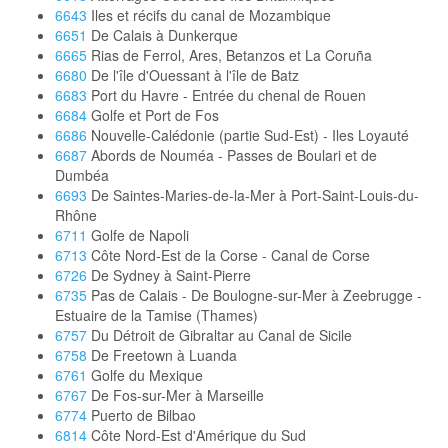
6643
Iles et récifs du canal de Mozambique
6651
De Calais à Dunkerque
6665
Rias de Ferrol, Ares, Betanzos et La Coruña
6680
De l'île d'Ouessant à l'île de Batz
6683
Port du Havre - Entrée du chenal de Rouen
6684
Golfe et Port de Fos
6686
Nouvelle-Calédonie (partie Sud-Est) - Iles Loyauté
6687
Abords de Nouméa - Passes de Boulari et de
Dumbéa
6693
De Saintes-Maries-de-la-Mer à Port-Saint-Louis-du-
Rhône
6711
Golfe de Napoli
6713
Côte Nord-Est de la Corse - Canal de Corse
6726
De Sydney à Saint-Pierre
6735
Pas de Calais - De Boulogne-sur-Mer à Zeebrugge -
Estuaire de la Tamise (Thames)
6757
Du Détroit de Gibraltar au Canal de Sicile
6758
De Freetown à Luanda
6761
Golfe du Mexique
6767
De Fos-sur-Mer à Marseille
6774
Puerto de Bilbao
6814
Côte Nord-Est d'Amérique du Sud