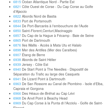
6815
Océan Atlantique Nord - Partie Est
6821
Côte Ouest de Corse - Du Cap Corse au Golfe
d'Ajaccio
6822
Abords Nord de Bastia
6833
Port de Portsmouth
6844
De Port-Barcarès à l'embouchure de l'Aude
6850
Saint-Florent,Centuri,Macinaggio
6857
Du Cap de la Hague à Fécamp - Baie de Seine
6865
Port de Dartmouth
6876
Iles Wallis - Accès à Mata Utu et Halalo
6898
Mer des Antilles (Mer des Caraïbes)
6907
Étang de Berre
6938
Abords de Saint Hélier
6939
Jersey - Côte Est
6940
De Start Point à The Needles - Dispositif de
Séparation du Trafic au large des Casquets
6941
De Lizard Point à Dartmouth
6963
De San Rossore au Canal de Piombino - Isole d'Elba,
Capraia et Gorgona
6966
Des Héaux-de-Bréhat au Cap Lévi
6968
De Anvil Point à Beachy Head
6969
Du Cap Corse à la Punta di l'Acciolu - Golfe de Saint-
Florent