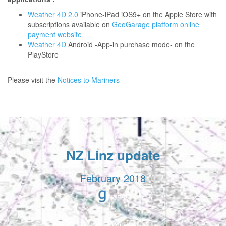
Weather 4D 2.0
iPhone-iPad iOS9+ on the Apple Store with
subscriptions available on
GeoGarage platform online
payment website
Weather 4D
Android -App-in purchase mode- on the
PlayStore
Please visit the
Notices to Mariners
NZ Linz update
February 2018
Peio
Lire la suite