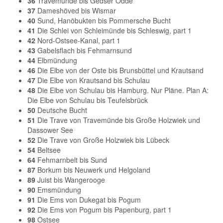
36
Travemünde bis Gedser Odde
37
Dameshöved bis Wismar
40
Sund, Hanöbukten bis Pommersche Bucht
41
Die Schlei von Schleimünde bis Schleswig, part 1
42
Nord-Ostsee-Kanal, part 1
43
Gabelsflach bis Fehmarnsund
44
Elbmündung
46
Die Elbe von der Oste bis Brunsbüttel und Krautsand
47
Die Elbe von Krautsand bis Schulau
48
Die Elbe von Schulau bis Hamburg. Nur Pläne. Plan A:
Die Elbe von Schulau bis Teufelsbrück
50
Deutsche Bucht
51
Die Trave von Travemünde bis Große Holzwiek und
Dassower See
52
Die Trave von Große Holzwiek bis Lübeck
54
Beltsee
64
Fehmarnbelt bis Sund
87
Borkum bis Neuwerk und Helgoland
89
Juist bis Wangerooge
90
Emsmündung
91
Die Ems von Dukegat bis Pogum
92
Die Ems von Pogum bis Papenburg, part 1
98
Ostsee