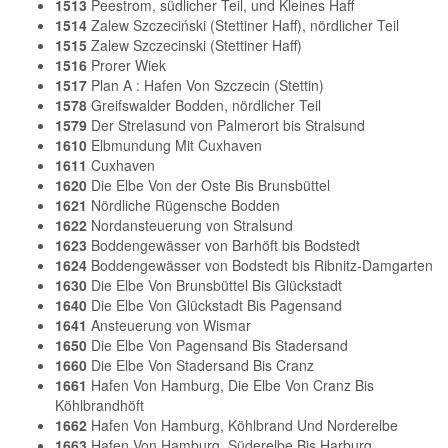
1513
Peestrom, südlicher Teil, und Kleines Haff
1514
Zalew Szczeciński (Stettiner Haff), nördlicher Teil
1515
Zalew Szczecinski (Stettiner Haff)
1516
Prorer Wiek
1517
Plan A : Hafen Von Szczecin (Stettin)
1578
Greifswalder Bodden, nördlicher Teil
1579
Der Strelasund von Palmerort bis Stralsund
1610
Elbmundung Mit Cuxhaven
1611
Cuxhaven
1620
Die Elbe Von der Oste Bis Brunsbüttel
1621
Nördliche Rügensche Bodden
1622
Nordansteuerung von Stralsund
1623
Boddengewässer von Barhöft bis Bodstedt
1624
Boddengewässer von Bodstedt bis Ribnitz-Damgarten
1630
Die Elbe Von Brunsbüttel Bis Glückstadt
1640
Die Elbe Von Glückstadt Bis Pagensand
1641
Ansteuerung von Wismar
1650
Die Elbe Von Pagensand Bis Stadersand
1660
Die Elbe Von Stadersand Bis Cranz
1661
Hafen Von Hamburg, Die Elbe Von Cranz Bis
Köhlbrandhöft
1662
Hafen Von Hamburg, Köhlbrand Und Norderelbe
1663
Hafen Von Hamburg, Süderelbe Bis Harburg