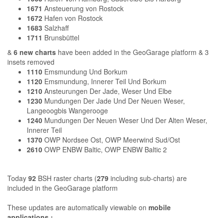
1671
Ansteuerung von Rostock
1672
Hafen von Rostock
1683
Salzhaff
1711
Brunsbüttel
&
6 new charts
have been added in the GeoGarage platform & 3
insets removed
1110
Emsmundung Und Borkum
1120
Emsmundung, Innerer Teil Und Borkum
1210
Ansteurungen Der Jade, Weser Und Elbe
1230
Mundungen Der Jade Und Der Neuen Weser,
Langeoogbis Wangerooge
1240
Mundungen Der Neuen Weser Und Der Alten Weser,
Innerer Teil
1370
OWP Nordsee Ost, OWP Meerwind Sud/Ost
2610
OWP ENBW Baltic, OWP ENBW Baltic 2
Today
92
BSH raster charts (
279
including sub-charts) are
included in the GeoGarage platform
These updates are automatically viewable on
mobile
applications :