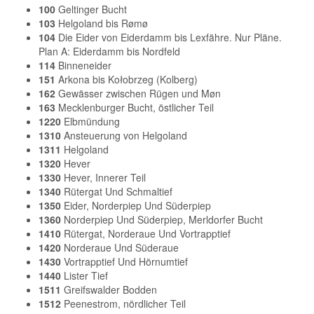
100
Geltinger Bucht
103
Helgoland bis Rømø
104
Die Eider von Eiderdamm bis Lexfähre. Nur Pläne.
Plan A: Eiderdamm bis Nordfeld
114
Binneneider
151
Arkona bis Kołobrzeg (Kolberg)
162
Gewässer zwischen Rügen und Møn
163
Mecklenburger Bucht, östlicher Teil
1220
Elbmündung
1310
Ansteuerung von Helgoland
1311
Helgoland
1320
Hever
1330
Hever, Innerer Teil
1340
Rütergat Und Schmaltief
1350
Eider, Norderpiep Und Süderpiep
1360
Norderpiep Und Süderpiep, Merldorfer Bucht
1410
Rütergat, Norderaue Und Vortrapptief
1420
Norderaue Und Süderaue
1430
Vortrapptief Und Hörnumtief
1440
Lister Tief
1511
Greifswalder Bodden
1512
Peenestrom, nördlicher Teil