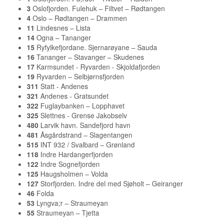
3
Oslofjorden. Fulehuk – Filtvet – Rødtangen
4
Oslo – Rødtangen – Drammen
11
Lindesnes – Lista
14
Ogna – Tananger
15
Ryfylkefjordane. Sjernarøyane – Sauda
16
Tananger – Stavanger – Skudenes
17
Karmsundet - Ryvarden - Skjoldafjorden
19
Ryvarden – Selbjørnsfjorden
311
Statt - Andenes
321
Andenes - Gratsundet
322
Fuglaybanken – Lopphavet
325
Slettnes - Grense Jakobselv
480
Larvik havn. Sandefjord havn
481
Åsgårdstrand – Slagentangen
515
INT 932 / Svalbard – Grønland
118
Indre Hardangerfjorden
122
Indre Sognefjorden
125
Haugsholmen – Volda
127
Storfjorden. Indre del med Sjøholt – Geiranger
46
Folda
53
Lyngva;r – Straumeyan
55
Straumeyan – Tjetta