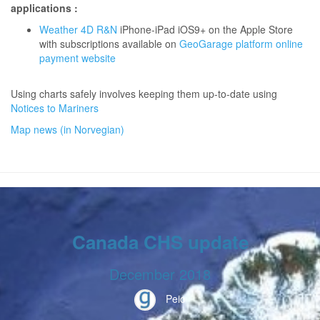
applications :
Weather 4D R&N
iPhone-iPad iOS9+ on the Apple Store
with subscriptions available on
GeoGarage platform online
payment website
Using charts safely involves keeping them up-to-date using
Notices to Mariners
Map news (in Norvegian)
Canada CHS update
December 2018
Peio