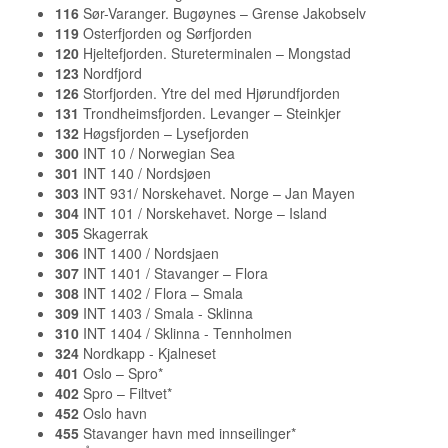
116
Sør-Varanger. Bugøynes – Grense Jakobselv
119
Osterfjorden og Sørfjorden
120
Hjeltefjorden. Stureterminalen – Mongstad
123
Nordfjord
126
Storfjorden. Ytre del med Hjørundfjorden
131
Trondheimsfjorden. Levanger – Steinkjer
132
Høgsfjorden – Lysefjorden
300
INT 10 / Norwegian Sea
301
INT 140 / Nordsjøen
303
INT 931/ Norskehavet. Norge – Jan Mayen
304
INT 101 / Norskehavet. Norge – Island
305
Skagerrak
306
INT 1400 / Nordsjaen
307
INT 1401 / Stavanger – Flora
308
INT 1402 / Flora – Smala
309
INT 1403 / Smala - Sklinna
310
INT 1404 / Sklinna - Tennholmen
324
Nordkapp - Kjalneset
401
Oslo – Spro*
402
Spro – Filtvet*
452
Oslo havn
455
Stavanger havn med innseilinger*