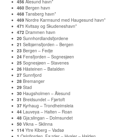
456
Ålesund havn*
460
Bergen havn
468
Tansberg havn*
469
Nordre Karmsund med Haugesund havn*
471
Kvitsay og Skudeneshavn*
472
Drammen havn
20
Sunnhordlandsfjordene
21
Selbjørnsfjorden – Bergen
23
Bergen – Fedje
24
Fensfjorden – Sognesjøen
25
Sognesjøen – Stavenes
26
Håsteinen – Batalden
27
Sunnfjord
28
Bremanger
29
Stad
30
Haugsholmen – Ålesund
31
Breidsundet – Fjørtoft
37
Kyrhaug – Trondheimsleia
44
Lauveya – Halten – Roan
48
Gja;slingan – Dolmsundet
50
Vikna – Sklinna
114
Ytre Kiberg – Vadsø
1
Oslofjorden. Fa;rder – Hvaler – Halden