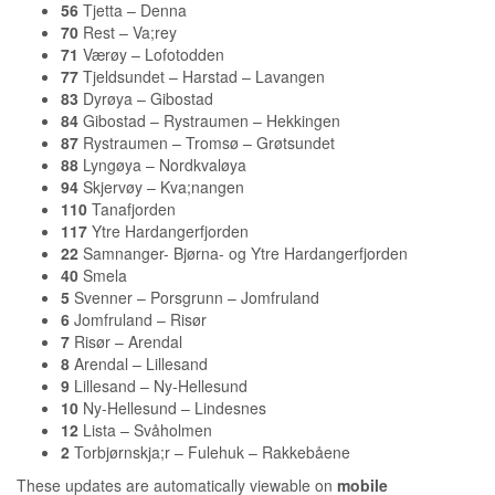
56
Tjetta – Denna
70
Rest – Va;rey
71
Værøy – Lofotodden
77
Tjeldsundet – Harstad – Lavangen
83
Dyrøya – Gibostad
84
Gibostad – Rystraumen – Hekkingen
87
Rystraumen – Tromsø – Grøtsundet
88
Lyngøya – Nordkvaløya
94
Skjervøy – Kva;nangen
110
Tanafjorden
117
Ytre Hardangerfjorden
22
Samnanger- Bjørna- og Ytre Hardangerfjorden
40
Smela
5
Svenner – Porsgrunn – Jomfruland
6
Jomfruland – Risør
7
Risør – Arendal
8
Arendal – Lillesand
9
Lillesand – Ny-Hellesund
10
Ny-Hellesund – Lindesnes
12
Lista – Svåholmen
2
Torbjørnskja;r – Fulehuk – Rakkebåene
These updates are automatically viewable on
mobile