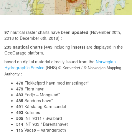
97
nautical raster charts have been
updated
(November 20th,
2018 to December 6th, 2018) :
233 nautical charts (445
including
insets)
are displayed in the
GeoGarage platform,
based on digital material directly issued from the
Norwegian
Hydrographic Service
(NHS)
© Kartverket / © Norwegian Mapping
Authority :
478
Flekkefjord havn med innseilinger*
479
Flora havn
483
Fedje – Mongstad*
485
Sandnes havn*
491
Kårsta og Karmsundet
493
Kollsnes
505
INT 9311 / Svalbard
514
INT 933 / Barentshavet
115
Vadsø – Varangerbotn