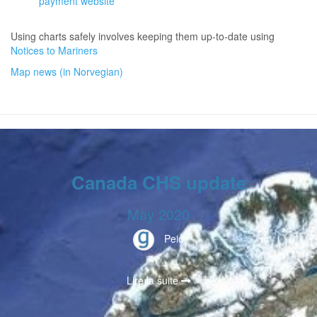
payment website
Using charts safely involves keeping them up-to-date using
Notices to Mariners
Map news (in Norvegian)
Canada CHS update
May 2020
Peio
Lire la suite