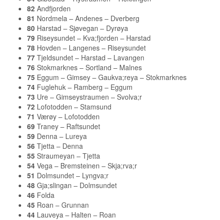
82
Andfjorden
81
Nordmela – Andenes – Dverberg
80
Harstad – Sjøvegan – Dyrøya
79
Riseysundet – Kva;fjorden – Harstad
78
Hovden – Langenes – Riseysundet
77
Tjeldsundet – Harstad – Lavangen
76
Stokmarknes – Sortland – Malnes
75
Eggum – Gimsey – Gaukva;reya – Stokmarknes
74
Fuglehuk – Ramberg – Eggum
73
Ure – Gimseystraumen – Svolva;r
72
Lofotodden – Stamsund
71
Værøy – Lofotodden
69
Traney – Raftsundet
59
Denna – Lureya
56
Tjetta – Denna
55
Straumeyan – Tjetta
54
Vega – Bremsteinen – Skja;rva;r
51
Dolmsundet – Lyngva;r
48
Gja;slingan – Dolmsundet
46
Folda
45
Roan – Grunnan
44
Lauveya – Halten – Roan