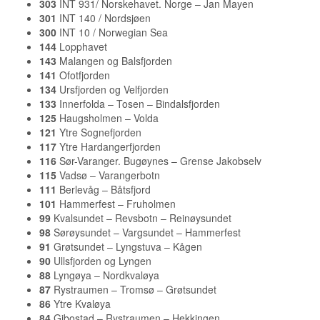
303
INT 931/ Norskehavet. Norge – Jan Mayen
301
INT 140 / Nordsjøen
300
INT 10 / Norwegian Sea
144
Lopphavet
143
Malangen og Balsfjorden
141
Ofotfjorden
134
Ursfjorden og Velfjorden
133
Innerfolda – Tosen – Bindalsfjorden
125
Haugsholmen – Volda
121
Ytre Sognefjorden
117
Ytre Hardangerfjorden
116
Sør-Varanger. Bugøynes – Grense Jakobselv
115
Vadsø – Varangerbotn
111
Berlevåg – Båtsfjord
101
Hammerfest – Fruholmen
99
Kvalsundet – Revsbotn – Reinøysundet
98
Sørøysundet – Vargsundet – Hammerfest
91
Grøtsundet – Lyngstuva – Kågen
90
Ullsfjorden og Lyngen
88
Lyngøya – Nordkvaløya
87
Rystraumen – Tromsø – Grøtsundet
86
Ytre Kvaløya
84
Gibostad – Rystraumen – Hekkingen