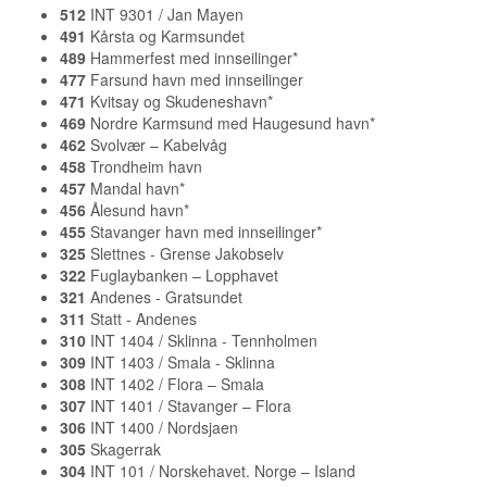
512
INT 9301 / Jan Mayen
491
Kårsta og Karmsundet
489
Hammerfest med innseilinger*
477
Farsund havn med innseilinger
471
Kvitsay og Skudeneshavn*
469
Nordre Karmsund med Haugesund havn*
462
Svolvær – Kabelvåg
458
Trondheim havn
457
Mandal havn*
456
Ålesund havn*
455
Stavanger havn med innseilinger*
325
Slettnes - Grense Jakobselv
322
Fuglaybanken – Lopphavet
321
Andenes - Gratsundet
311
Statt - Andenes
310
INT 1404 / Sklinna - Tennholmen
309
INT 1403 / Smala - Sklinna
308
INT 1402 / Flora – Smala
307
INT 1401 / Stavanger – Flora
306
INT 1400 / Nordsjaen
305
Skagerrak
304
INT 101 / Norskehavet. Norge – Island