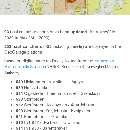
93
nautical raster charts have been
updated
(from May26th,
2020 to May 26th, 2020)
233 nautical charts (455
including
insets)
are displayed in the
GeoGarage platform,
based on digital material directly issued from the
Norwegian
Hydrographic Service
(NHS)
© Kartverket / © Norwegian Mapping
Authority :
540
Hinlopenrenna Moffen – Lågøya
539
Norskebanken
534
Olgastretet. Freemansundet – Svenskøya
533
Storfjorden.
532
Storfjorden, Kvalpynten - Agardhbukta
528
Storfjorden Sør, Isbukta - Kvalpynten
521
Femtebreen – Gråhuken
515
INT 932 / Svalbard – Grønland
514
INT 933 / Barentshavet